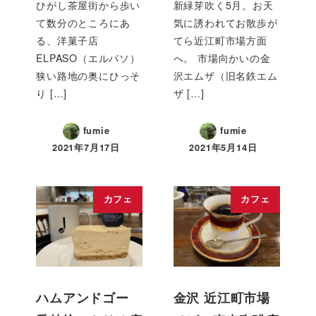
ひがし茶屋街から歩い
新緑芽吹く5月。お天
て数分のところにあ
気に誘われてお散歩が
る、洋菓子店
てら近江町市場方面
ELPASO（エルパソ）
へ。 市場向かいの金
狭い路地の奥にひっそ
沢エムザ（旧名鉄エム
り […]
ザ […]
fumie
fumie
2021年7月17日
2021年5月14日
カフェ
カフェ
ハムアンドゴー
金沢 近江町市場