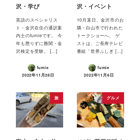
沢・学び
沢・イベント
英語のスペシャリス
10月某日、金沢市のお
ト・金沢在住の通訳案
隣・白山市で行われた
内士のfumieです。 今
トークショーへ。 ゲ
年も懲りずに難関・金
ストは、ご長寿テレビ
沢検定を受験。 […]
番組「世界ふしぎ […]
fumie
fumie
2022年11月28日
2022年11月6日
旅
グルメ