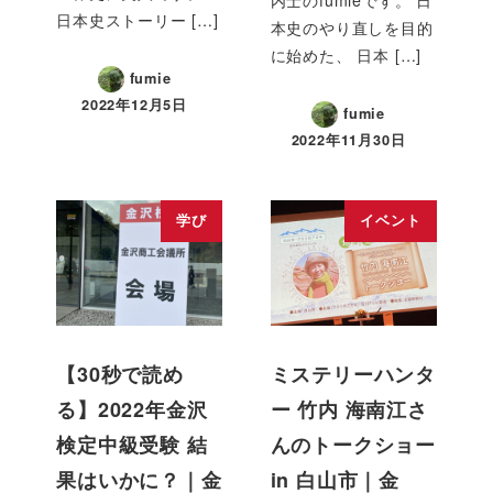
内士のfumieです。 日
日本史ストーリー […]
本史のやり直しを目的
に始めた、 日本 […]
fumie
2022年12月5日
fumie
2022年11月30日
学び
イベント
【30秒で読め
ミステリーハンタ
る】2022年金沢
ー 竹内 海南江さ
検定中級受験 結
んのトークショー
果はいかに？｜金
in 白山市｜金