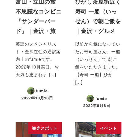
富山・立山の旅
ひがし茶屋街近く
不思議なコンビニ
寿司 一船（いっ
『サンダーバー
せん）で朝ご飯を
ド』｜金沢・旅
｜金沢・グルメ
英語のスペシャリス
以前から気になってい
ト・金沢在住の通訳案
たお寿司屋さん、一船
内士のfumieです。
（いっせん）で 朝ご
2022年10月某日、お
飯をいただきました。
天気も恵まれま […]
【寿司 一船】ひが
[…]
fumie
2022年10月18日
fumie
2022年8月8日
観光スポット
イベント