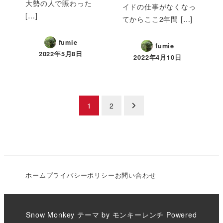
大勢の人で賑わった
イドの仕事がなくなっ
[…]
てからここ2年間 […]
fumie
fumie
2022年5月8日
2022年4月10日
投
1
2
稿
の
ペ
ホーム
プライバシーポリシー
お問い合わせ
ー
ジ
Snow Monkey
テーマ by
モンキーレンチ
Powered