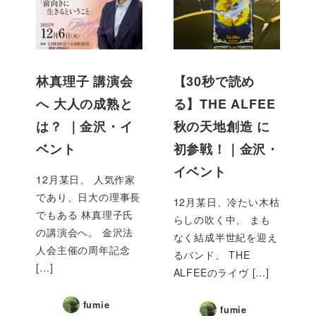
林真理子 講演会
【30秒で読め
へ 大人の成熟と
る】THE ALFEE
は？ ｜金沢・イ
秋の天地創造 に
ベント
初参戦！｜金沢・
イベント
12月某日、 人気作家
であり、日大の理事長
12月某日、冷たい木枯
でもある 林真理子氏
らしの吹く中、 まも
の講演会へ。 金沢法
なく結成半世紀を迎え
人会主催の周年記念
るバンド、 THE
[…]
ALFEEのライヴ […]
fumie
fumie