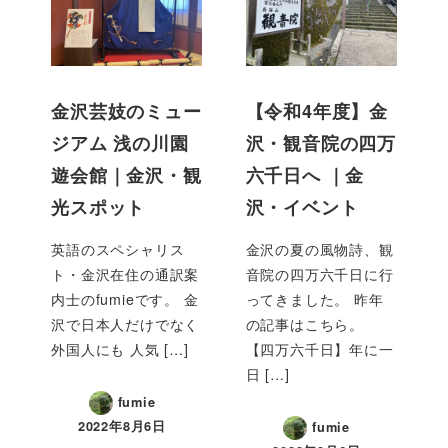
金沢芸妓のミュー
【令和4年度】金
ジアム 浅の川園
沢・観音院の四万
遊会館｜金沢・観
六千日へ ｜金
光スポット
沢・イベント
英語のスペシャリス
金沢の夏の風物詩、観
ト・金沢在住の通訳案
音院の四万六千日に行
内士のfumieです。 金
ってきました。 昨年
沢で日本人だけでなく
の記事はこちら。
外国人にも 人気 […]
【四万六千日】年に一
日 […]
fumie
2022年8月6日
fumie