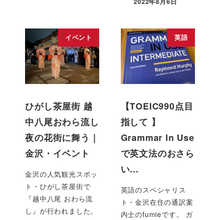
2022年8月6日
イベント
英語
ひがし茶屋街 越
【TOEIC990点目
中八尾おわら流し
指して 】
夜の花街に舞う｜
Grammar In Use
金沢・イベント
で英文法のおさら
い…
金沢の人気観光スポッ
ト・ひがし茶屋街で
英語のスペシャリス
『越中八尾 おわら流
ト・金沢在住の通訳案
し』が行われました。
内士のfumieです。 ガ