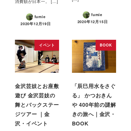
消費額が日本一。 […]
fumie
fumie
2020年12月15日
2020年12月19日
イベント
BOOK
金沢芸妓とお座敷
「辰巳用水をさぐ
遊び 金沢芸妓の
る」 かつおきん
舞とバックステー
や 400年前の謎解
ジツアー ｜金
きの旅へ｜金沢・
沢・イベント
BOOK