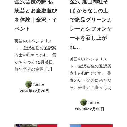
金沢芸妓の舞 伝
金沢 尾山神社そ
統芸とお座敷遊び
ば からなしの上
を体験｜金沢・イ
で絶品グリーンカ
ベント
レーとシフォンケ
ーキを召し上が
英語のスペシャリス
れ…
ト・金沢在住の通訳案
内士のfumieです。 雪
英語のスペシャリス
がちらつく12月某日、
ト・金沢在住の通訳案
毎年恒例の金沢 […]
内士のfumieです。 美
食の街・金沢に来たな
fumie
ら、是非とも寄っ […]
2020年12月20日
fumie
2020年12月20日