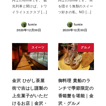
内士のfumieです。 観
内士のfumieです。 何
光列車と聞けば、トワ
を隠そう無類のスイー
イライトエクスプ […]
ツ好きの私。NO […]
fumie
fumie
2020年12月30日
2020年12月30日
スイーツ
グルメ
金沢 ひがし茶屋
御料理 貴船のラ
街で吉はし謹製の
ンチで季節限定の
上生菓子がいただ
香箱蟹を堪能｜金
けるお店｜金沢・
沢・グルメ