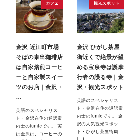
カフェ
観光スポット
金沢 近江町市場
金沢 ひがし茶屋
そばの東出珈琲店
街近くで絶景が望
は自家焙煎コーヒ
める宝泉寺は護摩
ーと自家製スイー
行者の護る寺｜金
ツのお店｜金沢・
沢・観光スポット
…
英語のスペシャリス
ト・金沢在住の通訳案
英語のスペシャリス
内士のfumieです。 金
ト・金沢在住の通訳案
沢の人気観光スポッ
内士のfumieです。 実
ト・ひがし茶屋街周
は金沢は、コーヒーの
[…]