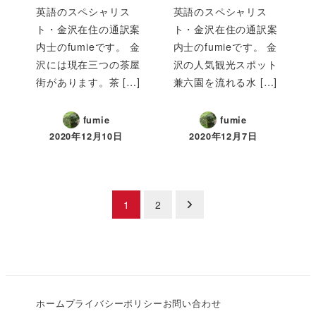
英語のスペシャリス
英語のスペシャリス
ト・金沢在住の通訳案
ト・金沢在住の通訳案
内士のfumieです。 金
内士のfumieです。 金
沢には現在三つの茶屋
沢の人気観光スポット
街があります。茶 […]
兼六園を流れる水 […]
fumie
fumie
2020年12月10日
2020年12月7日
投
1
2
稿
の
ペ
ホーム
プライバシーポリシー
お問い合わせ