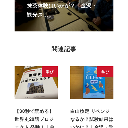
抹茶体験はいかが？｜金沢・
観光ス…
関連記事
学び
学び
【30秒で読める】
白山検定 リベンジ
世界史20話プロジ
なるか？試験結果は
ェクト 発動！｜金
いかに？｜金沢・学