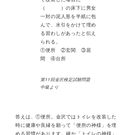
（ ）の床下に男女
一対の泥人形を半紙に包
んで、水引をかけて埋め
る習わしがあったと伝え
られる。
①便所 ②玄関 ③居
間 ④台所
第11回金沢検定試験問題
中級より
答えは、①便所。金沢ではトイレを改装した
時に健康や良縁を願って「便所の神様」を埋
める習慣があります。確か「トイレの神様」