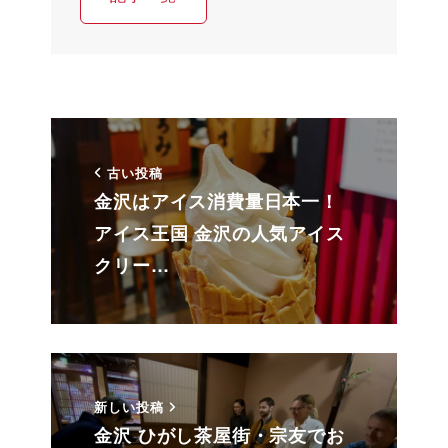
古い投稿
金沢はアイス消費量日本一！
アイス王国 金沢の人気アイス
クリー…
新しい投稿
金沢 ひがし茶屋街・宗友でお